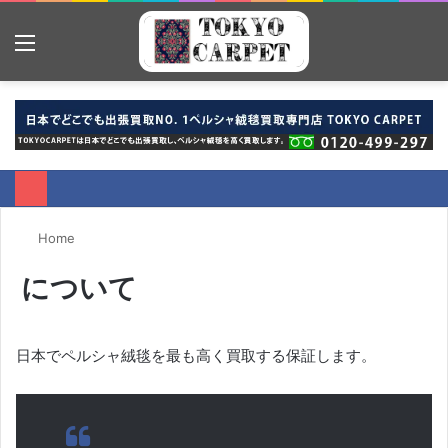
Menu
S
fo
Home
について
日本でペルシャ絨毯を最も高く買取する保証します。