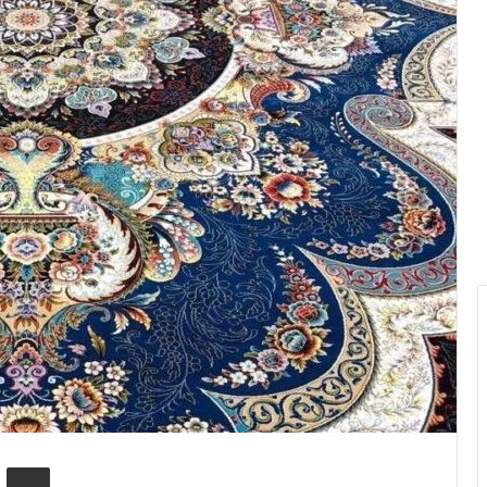
kype
Share via Email