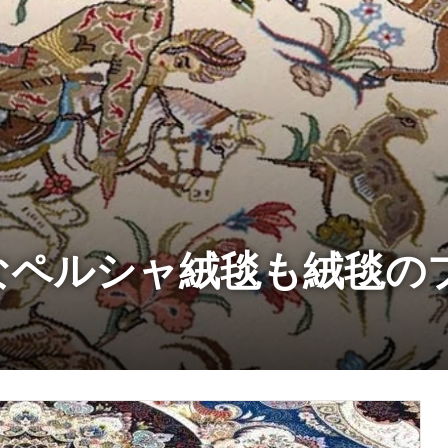
なペルシャ絨毯も絨毯の