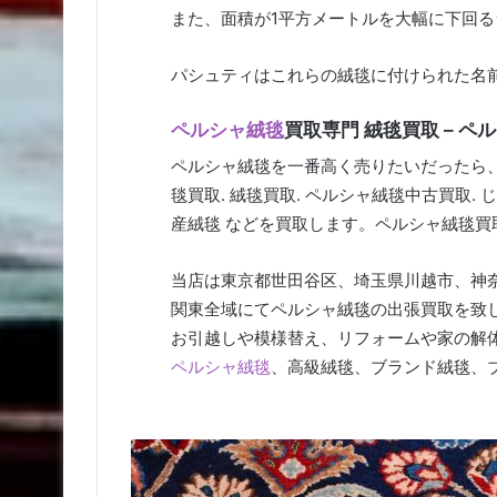
また、面積が1平方メートルを大幅に下回
パシュティはこれらの絨毯に付けられた名前
ペルシャ絨毯
買取専門 絨毯買取 – 
ペルシャ絨毯を一番高く売りたいだったら
毯買取. 絨毯買取. ペルシャ絨毯中古買取.
産絨毯 などを買取します。ペルシャ絨毯買
当店は東京都世田谷区、埼玉県川越市、神
関東全域にてペルシャ絨毯の出張買取を致
お引越しや模様替え、リフォームや家の解
ペルシャ絨毯
、高級絨毯、ブランド絨毯、