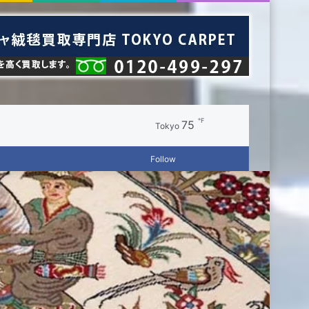
℉
75
Random
Switch
Tokyo
Log
Random
Sidebar
Follow
Article
skin
In
Article