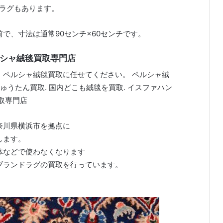
るラグもあります。
で、寸法は通常90センチ×60センチです。
ペルシャ絨毯買取専門店
、ペルシャ絨毯買取に任せてください。 ペルシャ絨
 じゅうたん買取. 国内どこも絨毯を買取. イスファハン
取専門店
奈川県横浜市を拠点に
します。
体などで使わなくなります
ブランドラグの買取を行っています。