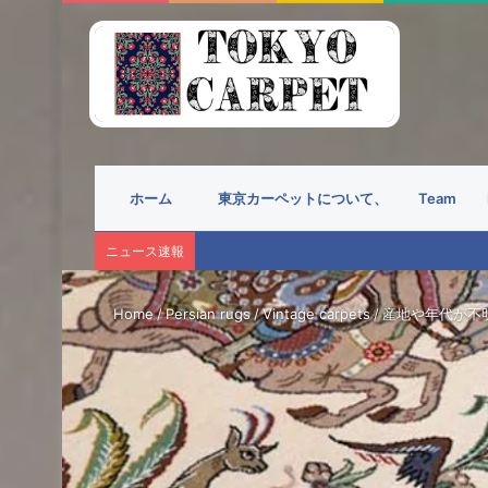
ホーム
東京カーペットについて、
Team
ニュース速報
Home
/
Persian rugs
/
Vintage carpets
/
産地や年代が不