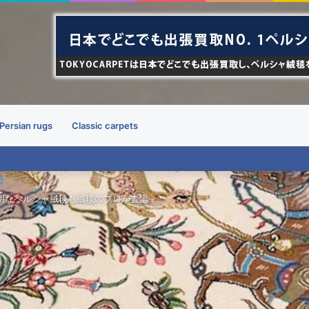
Persian rugs
Classic carpets
明なペルシャ絨毯も絨毯のプロが査定。