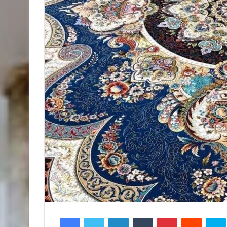
Facebook
Twitter
LinkedIn
Tumblr
Pinterest
Reddit
S