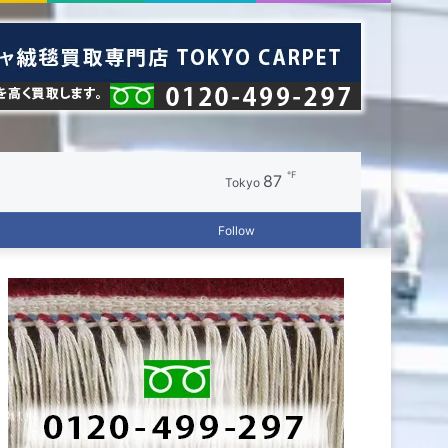
℉
87
Random
Switch
Tokyo
Log
Random
Sidebar
Follow
Article
skin
In
Article