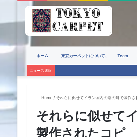
ホーム
東京カーペットについて、
Team
ニュース速報
Home
/
それらに似せてイラン国内の別の町で製作さ
それらに似せて
製作されたコピ