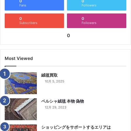
0
0
Fans
Followers
0
0
Subscribers
Followers
0
Most Viewed
絨毯買取
10月 5, 2025
ペルシャ絨毯 本物 偽物
12月 29, 2023
ショッピングをサポートするエリアは