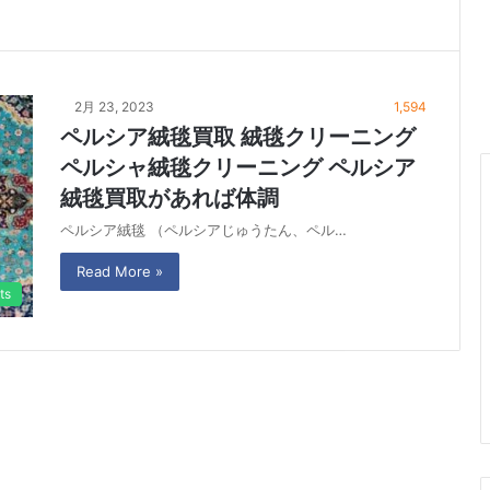
2月 23, 2023
1,594
ペルシア絨毯買取 絨毯クリーニング
ペルシャ絨毯クリーニング ペルシア
絨毯買取があれば体調
ペルシア絨毯 （ペルシアじゅうたん、ペル…
Read More »
ts