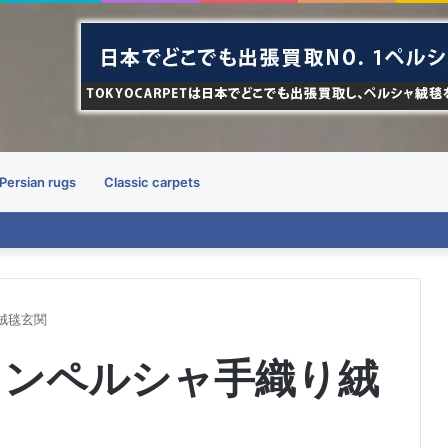
Persian rugs
Classic carpets
絨毯玄関
インペルシャ手織り絨