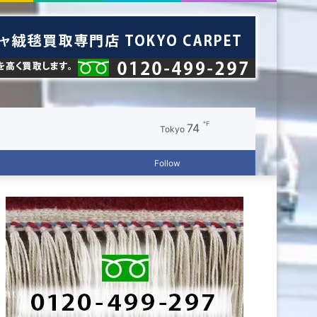
℉
74
Random
Switch
Tokyo
Log
Random
Sidebar
Follow
Article
skin
In
Article